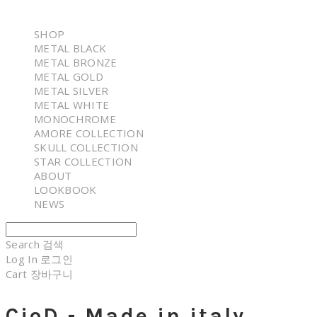
SHOP
METAL BLACK
METAL BRONZE
METAL GOLD
METAL SILVER
METAL WHITE
MONOCHROME
AMORE COLLECTION
SKULL COLLECTION
STAR COLLECTION
ABOUT
LOOKBOOK
NEWS
Search
검색
Log In
로그인
Cart
장바구니
CioD - Made in italy