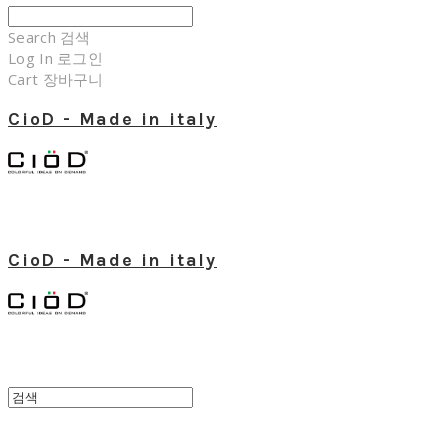
Search
검색
Log In
로그인
Cart
장바구니
CioD - Made in italy
CioD - Made in italy