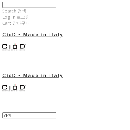
Search
검색
Log In
로그인
Cart
장바구니
CioD - Made in italy
CioD - Made in italy