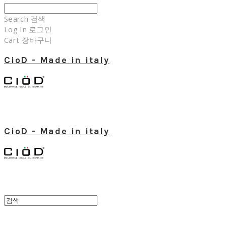
Search
검색
Log In
로그인
Cart
장바구니
CioD - Made in italy
CioD - Made in italy