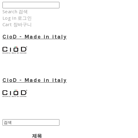
Search
검색
Log In
로그인
Cart
장바구니
CioD - Made in italy
CioD - Made in italy
제목